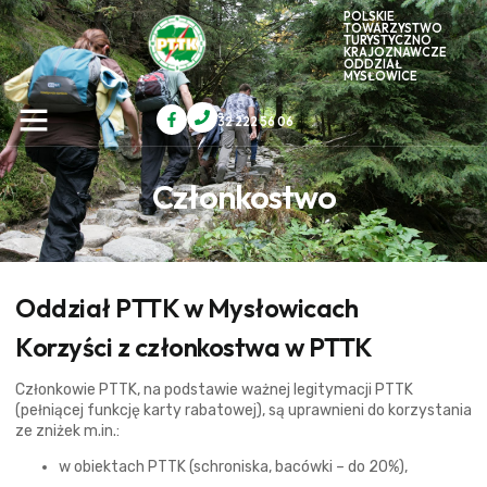
POLSKIE
TOWARZYSTWO
TURYSTYCZNO
KRAJOZNAWCZE
ODDZIAŁ
MYSŁOWICE
32 222 56 06
Członkostwo
Oddział PTTK w Mysłowicach
Korzyści z członkostwa w PTTK
Członkowie PTTK, na podstawie ważnej legitymacji PTTK
(pełniącej funkcję karty rabatowej), są uprawnieni do korzystania
ze zniżek m.in.:
w obiektach PTTK (schroniska, bacówki – do 20%),