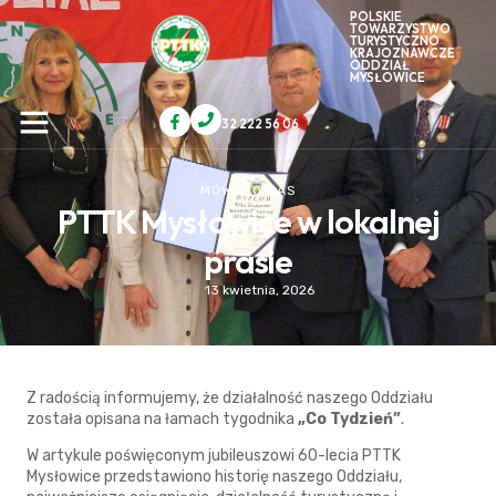
POLSKIE
TOWARZYSTWO
TURYSTYCZNO
KRAJOZNAWCZE
ODDZIAŁ
MYSŁOWICE
32 222 56 06
MÓWIĄ O NAS
PTTK Mysłowice w lokalnej
prasie
13 kwietnia, 2026
Z radością informujemy, że działalność naszego Oddziału
została opisana na łamach tygodnika
„Co Tydzień”
.
W artykule poświęconym jubileuszowi 60-lecia PTTK
Mysłowice przedstawiono historię naszego Oddziału,